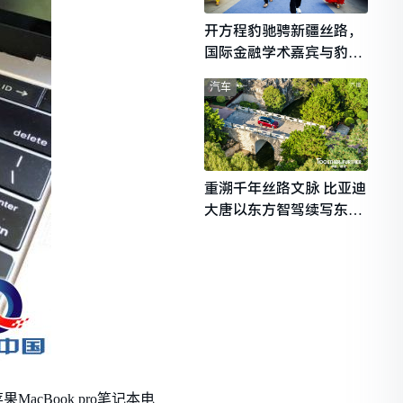
开方程豹驰骋新疆丝路，
国际金融学术嘉宾与豹友
共赴山海热爱
汽车
重溯千年丝路文脉 比亚迪
大唐以东方智驾续写东西
文明对话
cBook pro笔记本电