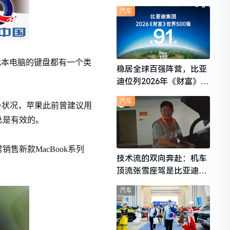
想i6成最强黑马
汽车
记本电脑的键盘都有一个类
稳居全球百强阵营，比亚
迪位列2026年《财富》世
界500强第91位
汽车
一状况，苹果此前曾建议用
总是有效的。
新款MacBook系列
技术流的双向奔赴：机车
顶流张雪座驾是比亚迪秦
L
汽车