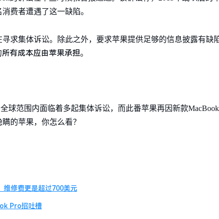
名消费者遭遇了这一缺陷。
寻求集体诉讼。除此之外，要求苹果提供足够的信息披露有缺陷的M
所有成本应由苹果承担
的
。
。
果在全球范围内面临着多起集体诉讼，而此番苹果再因新款MacBoo
隐瞒的苹果，你怎么看？
增，维修费更是超过700美元
ok Pro招吐槽