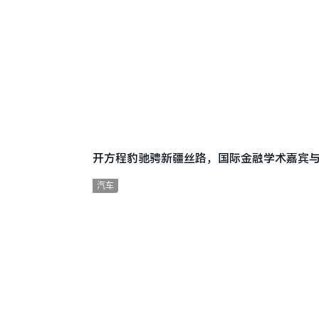
开方程豹驰骋新疆丝路，国际金融学术嘉宾
汽车