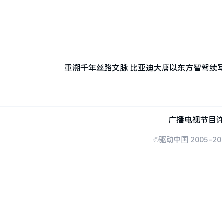
重溯千年丝路文脉 比亚迪大唐以东方智驾续
广播电视节目许
©驱动中国 2005-20