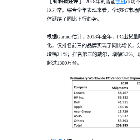
［ 钉科技述评 ］
手机
2018年的智能
市场
以为常。综合全年表现来看，全球PC市场
体延续了同比下行趋势。
根据Gartner估计，2018年全年，PC
化，仅排名前三的品牌实现了同比增长，分
增幅2.1%；排名第三的戴尔，增幅5.3
超过1300万台。