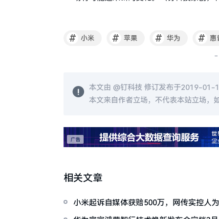
#
#
#
#
小米
苹果
华为
惠
-
本文由 @
钉科技
修订发布于2019-01-18
本文来自作者立场，不代表本站立场，
相关文章
小米起诉自媒体获赔500万，网传实控人
斌？蔚来辟谣：早已转让股份