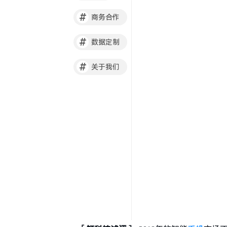
#
商务合作
#
数据定制
#
关于我们