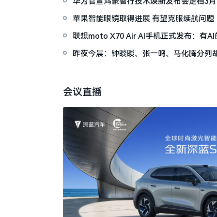
华为官宣鸿蒙智行技术焕新发布会定档3月
苹果智能眼镜取得进展 有望克服续航问题
联想moto X70 Air AI手机正式发布：有AI
Air，无感轻薄不妥协
昨夜今晨：钟睒睒、张一鸣、马化腾分列
百富榜前三 小米智能家电工厂投产
会议直播