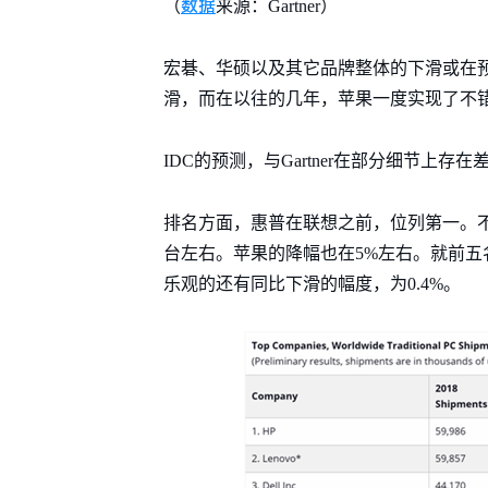
数据
（
来源：Gartner）
宏碁、华硕以及其它品牌整体的下滑或在
滑，而在以往的几年，苹果一度实现了不
IDC的预测，与Gartner在部分细节上存在
排名方面，惠普在联想之前，位列第一。不过
台左右。苹果的降幅也在5%左右。就前五名的
乐观的还有同比下滑的幅度，为0.4%。