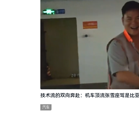
技术流的双向奔赴：机车顶流张雪座驾是比亚
汽车